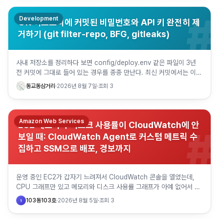
#
Development
Git 히스토리에 커밋된 비밀번호와 API 키 완전히 제
거하기 (git filter-repo, BFG, gitleaks)
사내 저장소를 정리하다 보면 config/deploy.env 같은 파일이 3년
전 커밋에 그대로 들어 있는 경우를 종종 만난다. 최신 커밋에서는 이미
지워져 있어서 눈에 안 띄다가, 저장소를 공개로…
동교동삼거리
·
2026년 8월 7일
·
조회
3
Amazon Web Services
EC2 메모리와 디스크 사용률이 CloudWatch에 안
#
보일 때: CloudWatch Agent로 커스텀 메트릭 수
집하고 SSM으로 배포, 경보까지
운영 중인 EC2가 갑자기 느려져서 CloudWatch 콘솔을 열었는데,
CPU 그래프만 있고 메모리와 디스크 사용률 그래프가 아예 없어서 당
황한 적이 있을 것이다. 저도 처음 AWS로 넘어왔을 때…
103동103호
·
2026년 8월 5일
·
조회
3
1