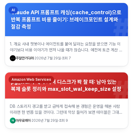
AI
Claude API 프롬프트 캐싱(cache_control)으로
#
반복 프롬프트 비용 줄이기: 브레이크포인트 설계와
절감 측정
1. 개요 사내 챗봇이나 에이전트를 붙여 달라는 요청을 받으면 기능 이
야기보다 비용 이야기가 먼저 나올 때가 많습니다. 예전에 토큰 계산 스
크립트를 정리한 글에서 캐싱 부분은 슬쩍 넘겼던 기억이 있…
주말만기다려
·
2026년 7월 29일
·
조회
7
#
Amazon Web Services
pg_wal이 계속 커져 디스크가 꽉 찰 때: 남아 있는
복제 슬롯 정리와 max_slot_wal_keep_size 설정
DB 스토리지 경고를 받고 급하게 접속해 본 경험은 운영을 해본 사람
이라면 한 번쯤 있을 것이다. 그런데 막상 들어가 보면 테이블은 그대로
인데 pg_wal 만 부풀어 있는 경우가 꽤 있다. 스토리지…
아무로레이
·
2026년 7월 29일
·
조회
9
아