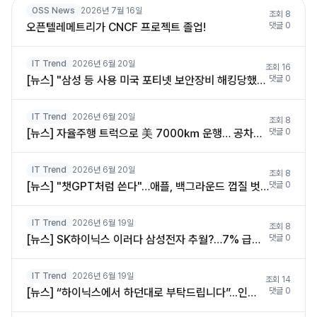
OSS News
2026년 7월 16일
조회
8
오픈텔레메트리가 CNCF 프로젝트 졸업!
댓글
0
IT Trend
2026년 6월 20일
조회
16
[뉴스] "삼성 등 사용 미국 포티넷 보안장비 해킹당했다"
댓글
0
IT Trend
2026년 6월 20일
조회
8
[뉴스] 자율주행 트럭으로 美 7000㎞ 운행… 공차율도 개선
댓글
0
IT Trend
2026년 6월 20일
조회
8
[뉴스] "챗GPT처럼 쓴다"…애플, 백그라운드 껍질 벗고 독자 AI 챗봇 앱으로 독립
댓글
0
IT Trend
2026년 6월 19일
조회
8
[뉴스] SK하이닉스 이러다 삼성전자 추월?…7% 급등에 ‘280만닉스’, 시총 2000조 돌파 [종목 Pick]
댓글
0
IT Trend
2026년 6월 19일
조회
14
[뉴스] “하이닉스에서 하던대로 부탁드립니다”...인텔, 전 CEO 출신 이석희 영입
댓글
0