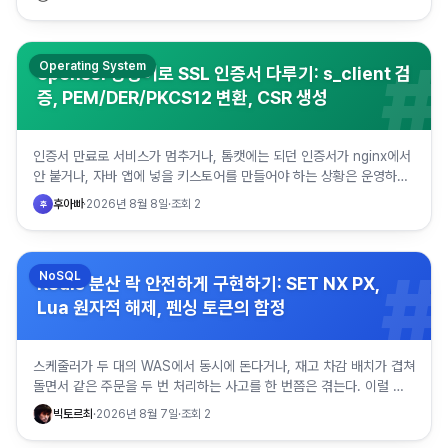
#
Operating System
openssl 명령어로 SSL 인증서 다루기: s_client 검
증, PEM/DER/PKCS12 변환, CSR 생성
인증서 만료로 서비스가 멈추거나, 톰캣에는 되던 인증서가 nginx에서
안 붙거나, 자바 앱에 넣을 키스토어를 만들어야 하는 상황은 운영하다
보면 주기적으로 돌아온다. 그때마다 웹 콘솔을 열지 않아…
후아빠
·
2026년 8월 8일
·
조회
2
후
#
NoSQL
Redis 분산 락 안전하게 구현하기: SET NX PX,
Lua 원자적 해제, 펜싱 토큰의 함정
스케줄러가 두 대의 WAS에서 동시에 돈다거나, 재고 차감 배치가 겹쳐
돌면서 같은 주문을 두 번 처리하는 사고를 한 번쯤은 겪는다. 이럴 때
가장 먼저 손이 가는 게 Redis 분산 락이다. 문서…
빅토르최
·
2026년 8월 7일
·
조회
2