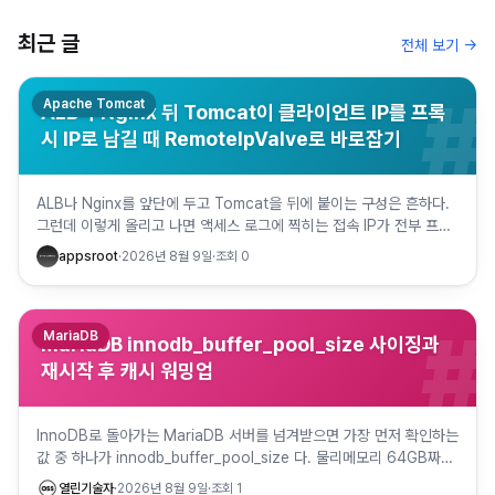
최근 글
전체 보기 →
#
Apache Tomcat
ALB와 Nginx 뒤 Tomcat이 클라이언트 IP를 프록
시 IP로 남길 때 RemoteIpValve로 바로잡기
ALB나 Nginx를 앞단에 두고 Tomcat을 뒤에 붙이는 구성은 흔하다.
그런데 이렇게 올리고 나면 액세스 로그에 찍히는 접속 IP가 전부 프록
시 IP 한두 개로 도배되는 걸 발견하게 된다. 로…
appsroot
·
2026년 8월 9일
·
조회
0
#
MariaDB
MariaDB innodb_buffer_pool_size 사이징과
재시작 후 캐시 워밍업
InnoDB로 돌아가는 MariaDB 서버를 넘겨받으면 가장 먼저 확인하는
값 중 하나가 innodb_buffer_pool_size 다. 물리메모리 64GB짜리
장비인데 이 값이 기본값 그대로 12…
열린기술자
·
2026년 8월 9일
·
조회
1