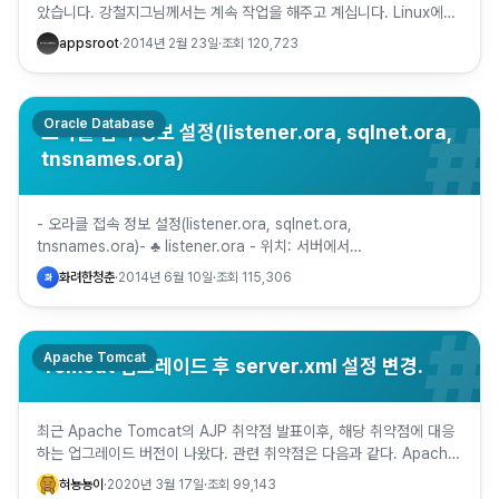
았습니다. 강철지그님께서는 계속 작업을 해주고 계십니다. Linux에서
Nginx 1.4.5 설치 Linux에서 N…
appsroot
·
2014년 2월 23일
·
조회
120,723
#
Oracle Database
오라클 접속 정보 설정(listener.ora, sqlnet.ora,
tnsnames.ora)
- 오라클 접속 정보 설정(listener.ora, sqlnet.ora,
tnsnames.ora)- ♣ listener.ora - 위치: 서버에서
$ORACLE_HOME/network/admin/l…
화려한청춘
·
2014년 6월 10일
·
조회
115,306
화
#
Apache Tomcat
Tomcat 업그레이드 후 server.xml 설정 변경.
최근 Apache Tomcat의 AJP 취약점 발표이후, 해당 취약점에 대응
하는 업그레이드 버전이 나왔다. 관련 취약점은 다음과 같다. Apache
Tomcat AJP 취약점 보안 조치 권고(2차)…
혀뇽뇽이
·
2020년 3월 17일
·
조회
99,143