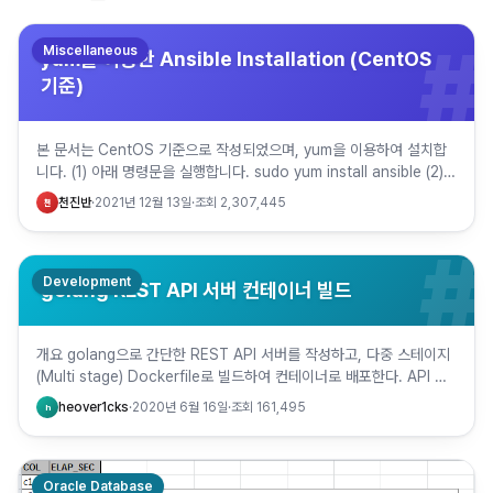
#
Miscellaneous
yum을 이용한 Ansible Installation (CentOS
기준)
본 문서는 CentOS 기준으로 작성되었으며, yum을 이용하여 설치합
니다. (1) 아래 명령문을 실행합니다. sudo yum install ansible (2)
설치에 성공하면 아래와 같이 Com…
천진반
·
2021년 12월 13일
·
조회
2,307,445
천
#
Development
golang REST API 서버 컨테이너 빌드
개요 golang으로 간단한 REST API 서버를 작성하고, 다중 스테이지
(Multi stage) Dockerfile로 빌드하여 컨테이너로 배포한다. API 서
버 모듈 임포트 REST API 서버…
heover1cks
·
2020년 6월 16일
·
조회
161,495
h
Oracle Database