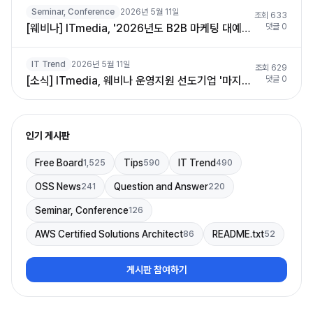
Seminar, Conference
2026년 5월 11일
조회
633
[웨비나] ITmedia, '2026년도 B2B 마케팅 대예측' 웨비나 2회차 개최 — AI 시대 '검색 없는 세계'의 생존 전략 조명
댓글
0
IT Trend
2026년 5월 11일
조회
629
[소식] ITmedia, 웨비나 운영지원 선도기업 '마지세미' 자회사 편입 — B2B 디지털 이벤트 시장 재편 신호탄
댓글
0
인기 게시판
Free Board
Tips
IT Trend
1,525
590
490
OSS News
Question and Answer
241
220
Seminar, Conference
126
AWS Certified Solutions Architect
README.txt
86
52
게시판 참여하기