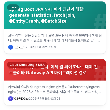
Java
Spring Boot JPA N+1 쿼리 진단과 해결:
#
generate_statistics, fetch join,
@EntityGraph, @BatchSize
코드 리뷰나 성능 점검을 하다 보면 JPA N+1 얘기를 반복해서 하게 된
다. 목록 화면 하나 열었을 때 쿼리가 몇 개 나가는지 물어보면 답이 바
로 안 나오는 경우가 많고, 원인을 찾은 뒤에도 fe…
¯\_(ツ)_/¯
·
2026년 7월 29일
·
조회
9
¯
#
Cloud Computing & MSA
ingress-nginx 은퇴, 이제 뭘 써야 하나 - 대체 컨
트롤러와 Gateway API 마이그레이션 경로
커뮤니티 유지보수 ingress-nginx 컨트롤러( kubernetes/ingress-
nginx )는 2026년 3월부로 은퇴했다. 이후 신규 릴리스, 버그 수정,
CVE 보안 패치가 전혀 나오지…
103동103호
·
2026년 7월 16일
·
조회
28
1