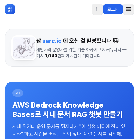
본문 바로가기
삵
☾
☰
로그인
삵
sarc.io
에 오신 걸 환영합니다 🐱
개발자와 운영자를 위한 기술 아카이브 & 커뮤니티 —
기사
1,940
건과 게시판이 기다립니다.
AI
AWS Bedrock Knowledge
Bases로 사내 문서 RAG 챗봇 만들기
사내 위키나 운영 문서를 뒤지다가 "이 설정 어디에 적혀 있
더라" 하고 시간을 버리는 일이 잦다. 이런 문서를 검색해서