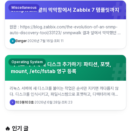
#
Miscellaneous
snmpwalk 앞의 막막함에서 Zabbix 7 템플릿까지
원문 : https://blog.zabbix.com/the-evolution-of-an-snmp-
auto-discovery-tool/33123/ snmpwalk 결과 앞에서 막막했던 경
험, 모니터링…
Berger
·
2026년 7월 16일
·
조회
11
B
#
Operating System
리눅스 서버에 새 디스크 추가하기: 파티션, 포맷,
mount, /etc/fstab 영구 등록
리눅스 서버에 새 디스크를 붙이는 작업은 순서만 지키면 까다롭지 않
다. 디스크를 인식시키고, 파일시스템으로 포맷하고, 디렉터리에 마운
트해서 쓴 다음, /etc/fstab에 등록해 재부팅 뒤에도 자동…
103동103호
·
2026년 6월 28일
·
조회
23
1
🔥 인기 글